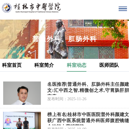
普通外科、肛肠外科
科室首页
科室简介
科室动态
医师团队
名医推荐|普通外科、肛肠外科主任颜建
文:汇中西之智,精微创之术,守胃肠肝胆
安康
发布时间：2025-11-26
榜上有名|桂林市中医医院普外科颜建文
获广西中医系统普通外科医师腹腔镜缝
合技能大赛精英奖