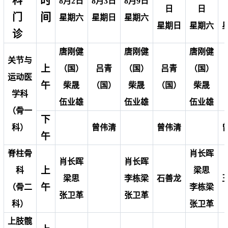
时
科
8月2日
8月3日
8月9日
日
日
间
门
星期六
星期日
星期六
星期日
星期六
诊
唐刚健
唐刚健
唐刚健
关节与
上
（国）
吕青
（国）
吕青
（国）
运动医
午
柴晟
（国）
柴晟
（国）
柴晟
学科
伍业雄
伍业雄
伍业雄
（骨一
下
科）
曾伟清
曾伟清
午
脊柱骨
肖长晖
肖长晖
肖长晖
上
科
梁思
梁思
李栋梁
石善龙
午
（骨二
李栋梁
张卫革
张卫革
科）
张卫革
上肢髋