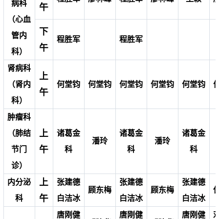
病科
午
（心血
下
管内
程胜军
程胜军
午
科）
肾病科
上
（肾内
何堂钧
何堂钧
何堂钧
何堂钧
何堂钧
午
科）
肿瘤科
上
（肺结
诸葛金
诸葛金
诸葛金
潘玲
潘玲
午
节门
科
科
科
诊）
上
内分泌
张建德
张建德
张建德
顾东梅
顾东梅
午
科
白洁冰
白洁冰
白洁冰
唐刚健
唐刚健
唐刚健