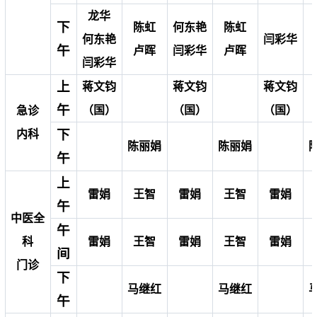
龙华
下
陈虹
何东艳
陈虹
何东艳
闫彩华
午
卢晖
闫彩华
卢晖
闫彩华
上
蒋文钧
蒋文钧
蒋文钧
午
（国）
（国）
（国）
急诊
下
内科
陈丽娟
陈丽娟
午
上
雷娟
王智
雷娟
王智
雷娟
午
中医全
午
科
雷娟
王智
雷娟
王智
雷娟
间
门诊
下
马继红
马继红
午