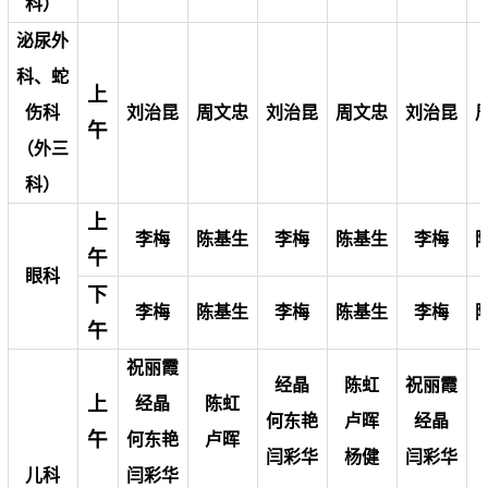
科）
泌尿外
科、蛇
上
伤科
刘治昆
周文忠
刘治昆
周文忠
刘治昆
午
（外三
科）
上
李梅
陈基生
李梅
陈基生
李梅
午
眼科
下
李梅
陈基生
李梅
陈基生
李梅
午
祝丽霞
经晶
陈虹
祝丽霞
上
经晶
陈虹
何东艳
卢晖
经晶
午
何东艳
卢晖
闫彩华
杨健
闫彩华
儿科
闫彩华