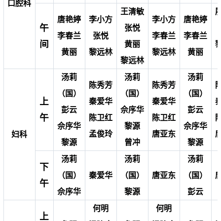
口腔科
王清敏
唐艳婷
李小方
李小方
唐艳婷
午
张悦
李春兰
张悦
李春兰
李春兰
间
黄丽
黄丽
黎远林
黎远林
黄丽
黎远林
汤莉
汤莉
汤莉
陈秀芳
陈秀芳
（国）
（国）
（国）
上
秦爱华
秦爱华
彭云
佘序华
彭云
午
陈卫红
陈卫红
佘序华
黎源
佘序华
孟俊玲
唐亚东
妇科
黎源
曾冲
黎源
汤莉
汤莉
汤莉
下
（国）
秦爱华
（国）
唐亚东
（国）
午
佘序华
黎源
彭云
何明
何明
上