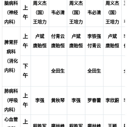
脑病科
周义杰
周义杰
周义杰
上
（神经
（国）
韦必清
（国）
韦必清
（国）
午
内科）
王培力
王培力
王培力
上
卢斌
付青云
卢斌
李铁强
卢斌
脾胃肝
午
唐贻恒
唐贻恒
唐贻恒
付青云
唐贻恒
病科
（消化
下
内科）
全田生
全田生
午
肺病科
上
（呼吸
李强
黄秋琴
李强
罗春蕾
李欣蔚
午
内科）
心血管
上
程胜军
廖林峰
程胜军
廖林峰
王颖