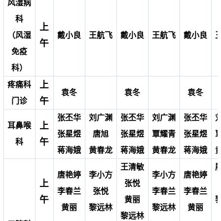
风湿病
科
上
（风湿
戴小良
王航飞
戴小良
王航飞
戴小良
午
免疫
科）
上
疼痛科
袁冬
袁冬
袁冬
午
门诊
张丕华
刘广渊
张丕华
刘广渊
张丕华
上
耳鼻喉
张星煜
唐旭
张星煜
覃耀青
张星煜
午
科
蒋海娥
黄春龙
蒋海娥
黄春龙
蒋海娥
王清敏
唐艳婷
李小方
李小方
唐艳婷
上
张悦
李春兰
张悦
李春兰
李春兰
午
黄丽
黄丽
黎远林
黎远林
黄丽
黎远林