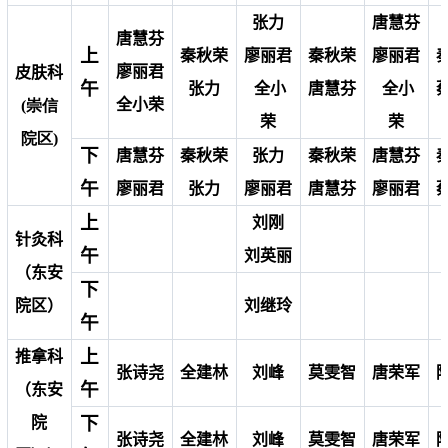
张力
唐慧芬
唐慧芬
上
秦秋荣
廖丽君
秦秋荣
廖丽君
廖丽君
皮肤科
午
张力
全小
唐慧芬
全小
全小荣
(崇信
荣
荣
院区)
下
唐慧芬
秦秋荣
张力
秦秋荣
唐慧芬
午
廖丽君
张力
廖丽君
唐慧芬
廖丽君
上
刘刚
针灸科
午
刘英丽
（东安
下
院区）
刘继玲
午
上
推拿科
张诗尧
全建林
刘峰
莫雯智
唐荣军
午
（东安
下
院
张诗尧
全建林
刘峰
莫雯智
唐荣军