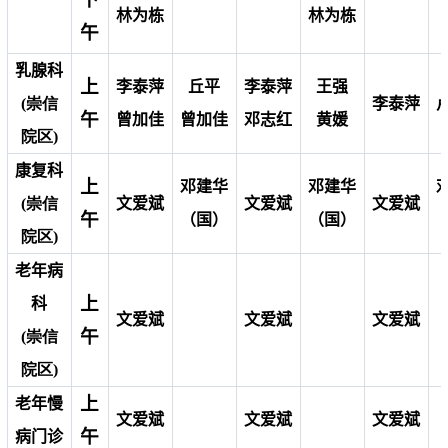
林为栋
林为栋
午
乳腺科
上
李泰萍
丘平
李泰萍
王强
(崇信
李泰萍
午
曾加佳
曾加佳
邓志红
黄媛
院区)
康复科
上
邓建华
邓建华
(崇信
文爱斌
文爱斌
文爱斌
午
（国）
（国）
院区)
老年病
上
科
文爱斌
文爱斌
文爱斌
午
(崇信
院区)
上
老年慢
文爱斌
文爱斌
文爱斌
午
病门诊