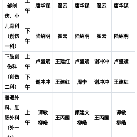
上
唐华谋
翟云
唐华谋
翟云
唐华谋
部创
午
伤、小
儿骨科
下
（创伤
陆绍明
翟云
陆绍明
翟云
陆绍明
午
一科）
上
下肢创
卢盛斌
王建红
卢盛斌
谢冲冲
卢盛斌
午
伤科
下
（创伤
谢冲冲
王建红
周李
谢冲冲
王建红
午
二科）
普通外
科、肛
上
谭敏
颜建文
谭敏
肠外科
王丙国
王丙国
午
柳皓
柳皓
柳皓
（外一