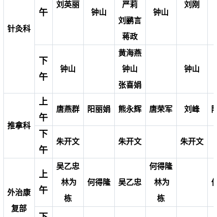
刘英丽
严莉
刘刚
午
钟山
钟山
刘鹂言
针灸科
蒋政
黄海燕
下
钟山
钟山
钟山
午
张喜娟
上
唐燕群
阳丽娟
熊永辉
唐荣军
刘峰
午
推拿科
下
朱开文
朱开文
朱开文
午
吴乙忠
何得隆
上
林为
何得隆
吴乙忠
林为
午
外治康
栋
栋
复部
下